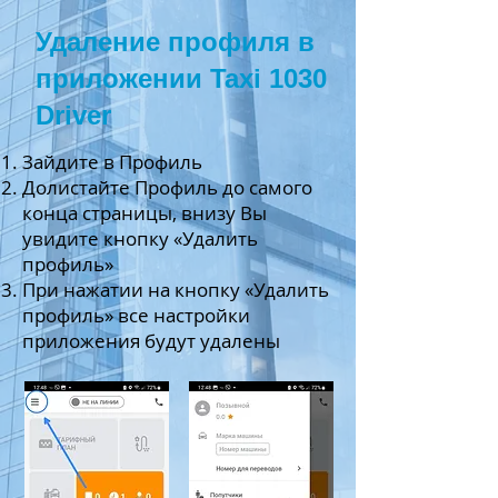
Удаление профиля в
приложении Taxi 1030
Driver
Зайдите в Профиль
Долистайте Профиль до самого
конца страницы, внизу Вы
увидите кнопку «Удалить
профиль»
При нажатии на кнопку «Удалить
профиль» все настройки
приложения будут удалены