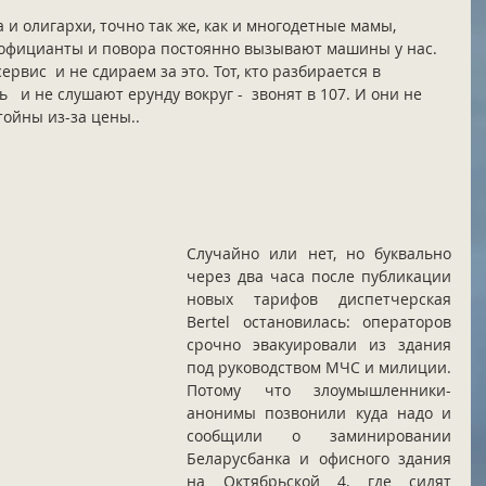
 и олигархи, точно так же, как и многодетные мамы, 
 официанты и повора постоянно вызывают машины у нас. 
рвис  и не сдираем за это. Тот, кто разбирается в 
  и не слушают ерунду вокруг -  звонят в 107. И они не 
тойны из-за цены.. 
Случайно или нет, но буквально 
через два часа после публикации 
новых тарифов диспетчерская 
Bertel остановилась: операторов 
срочно эвакуировали из здания 
под руководством МЧС и милиции. 
Потому что злоумышленники-
анонимы позвонили куда надо и 
сообщили о заминировании 
Беларусбанка и офисного здания 
на Октябрьской 4, где сидят 