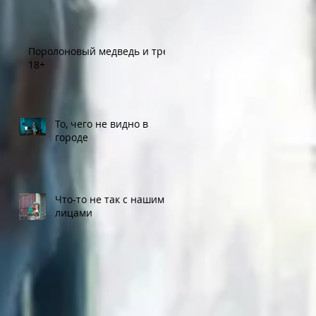
Поролоновый медведь и трек
18+
То, чего не видно в
городе
Что-то не так с нашими
лицами