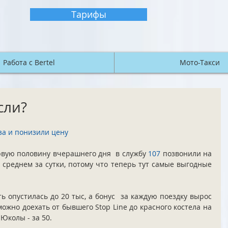
Тарифы
Работа с Bertel
Мото-Такси
сли?
за и понизили цену
вую половину вчерашнего дня  в службу 
107
 позвонили на 
 среднем за сутки, потому что теперь тут самые выгодные 
ь опустилась до 20 тыс, а бонус  за каждую поездку вырос 
ожно доехать от бывшего Stop Line до красного костела на 
 Юколы - за 50. 