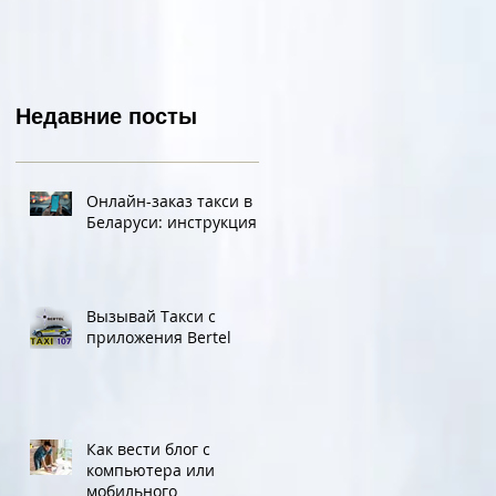
при двух девушках
lookbook&#96;а
Недавние посты
Онлайн-заказ такси в
Беларуси: инструкция
Вызывай Такси с
приложения Bertel
Как вести блог с
компьютера или
мобильного