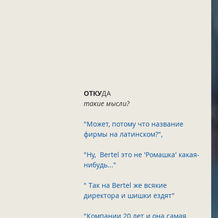
ОТКУ
ДА
такие мысли?
"Может, потому что название 
фирмы на латинском?",      
"Ну,  Bertel это не 'Ромашка' какая-
нибудь..."            
" Так на Bеrtel же всякие 
директора и шишки ездят"          
"Компании 20 лет и она самая 