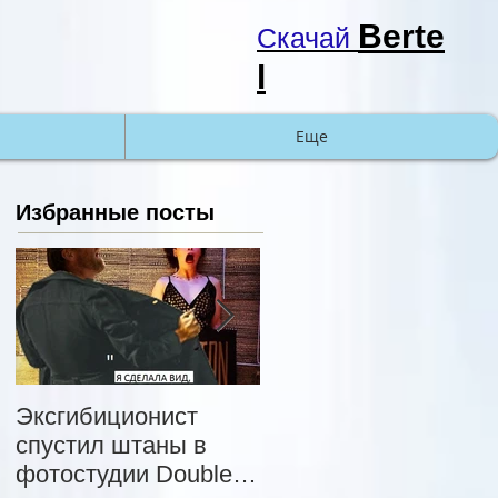
Berte
Cкачай
l
Еще
Избранные посты
Эксгибиционист
Хэп-Санта : Теперь
спустил штаны в
Санта-Клаусы это
фотостудии DoubleM
что-то из