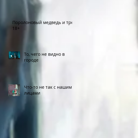
Поролоновый медведь и трек
18+
То, чего не видно в
городе
Что-то не так с нашими
лицами