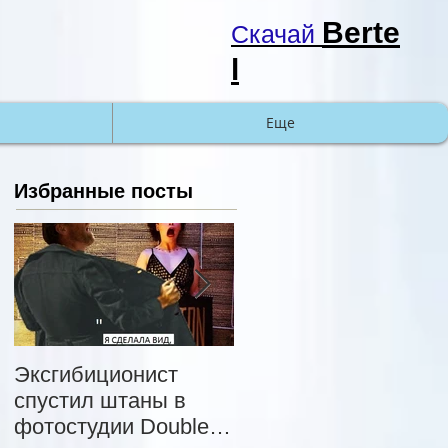
Berte
Cкачай
l
Еще
Избранные посты
Эксгибиционист
Хэп-Санта : Теперь
спустил штаны в
Санта-Клаусы это
фотостудии DoubleM
что-то из