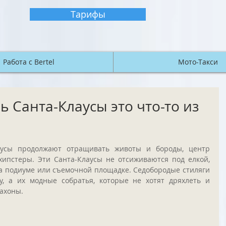
Тарифы
Работа с Bertel
Мото-Такси
рь Санта-Клаусы это что-то из
аусы продолжают отращивать животы и бороды, центр 
пстеры. Эти Санта-Клаусы не отсиживаются под елкой, 
а подиуме или съемочной площадке. Седобородые стиляги 
, а их модные собратья, которые не хотят дряхлеть и 
ахоны. 