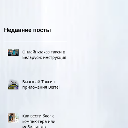
при двух девушках
lookbook&#96;а
Недавние посты
Онлайн-заказ такси в
Беларуси: инструкция
Вызывай Такси с
приложения Bertel
Как вести блог с
компьютера или
мобильного