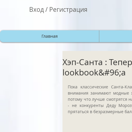
Вход / Регистрация
Главная
Хэп-Санта : Тепе
lookbook&#96;а
Пока классические Санта-Кл
внимания занимают модные хи
потому что лучше смотрятся н
- не конкуренты Деду Морозу
прятаться в безразмерные бал